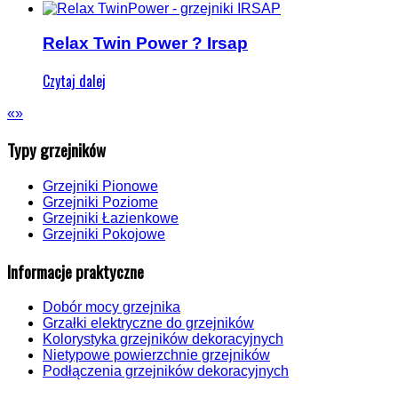
Relax Twin Power ? Irsap
Czytaj dalej
«
»
Typy grzejników
Grzejniki Pionowe
Grzejniki Poziome
Grzejniki Łazienkowe
Grzejniki Pokojowe
Informacje praktyczne
Dobór mocy grzejnika
Grzałki elektryczne do grzejników
Kolorystyka grzejników dekoracyjnych
Nietypowe powierzchnie grzejników
Podłączenia grzejników dekoracyjnych