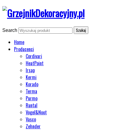
Search
Home
Producenci
Cordivari
HeatPoint
Irsap
Kermi
Korado
Terma
Purmo
Runtal
Vogel&Noot
Vasco
Zehnder