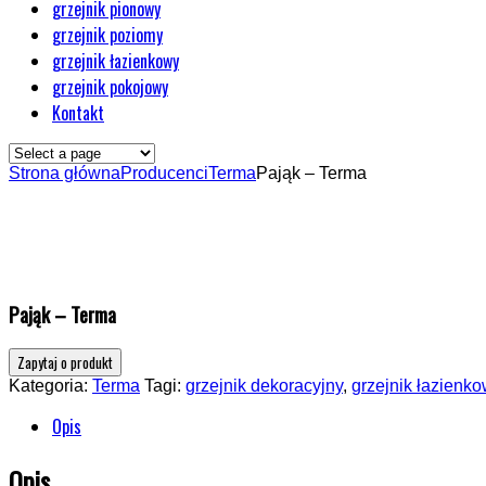
grzejnik pionowy
grzejnik poziomy
grzejnik łazienkowy
grzejnik pokojowy
Kontakt
Strona główna
Producenci
Terma
Pająk – Terma
Pająk – Terma
Kategoria:
Terma
Tagi:
grzejnik dekoracyjny
,
grzejnik łazienk
Opis
Opis