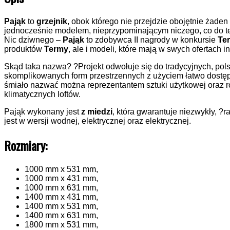
Pająk
to
grzejnik
, obok którego nie przejdzie obojętnie żaden
jednocześnie modelem, nieprzypominającym niczego, co do tej
Nic dziwnego –
Pająk
to zdobywca II nagrody w konkursie
Te
produktów
Termy
, ale i modeli, które mają w swych ofertach i
Skąd taka nazwa? ?Projekt odwołuje się do tradycyjnych, pol
skomplikowanych form przestrzennych z użyciem łatwo dostęp
śmiało nazwać można reprezentantem sztuki użytkowej oraz ro
klimatycznych loftów.
Pająk wykonany jest
z miedzi
, która gwarantuje niezwykły, ?r
jest w wersji wodnej, elektrycznej oraz elektrycznej.
Rozmiary:
1000 mm x 531 mm,
1000 mm x 431 mm,
1000 mm x 631 mm,
1400 mm x 431 mm,
1400 mm x 531 mm,
1400 mm x 631 mm,
1800 mm x 531 mm,