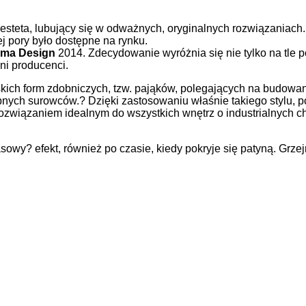
 esteta, lubujący się w odważnych, oryginalnych rozwiązaniach.
 pory było dostępne na rynku.
rma Design
2014. Zdecydowanie wyróżnia się nie tylko na tle 
nni producenci.
skich form zdobniczych, tzw. pająków, polegających na budowa
nych surowców.? Dzięki zastosowaniu właśnie takiego stylu, 
związaniem idealnym do wszystkich wnętrz o industrialnych ch
asowy? efekt, również po czasie, kiedy pokryje się patyną. Grze