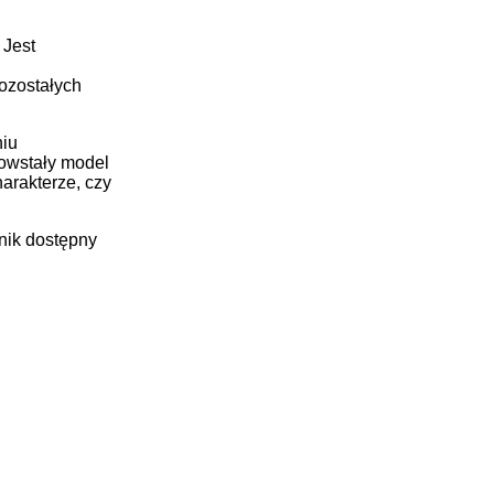
 Jest
pozostałych
niu
powstały model
arakterze, czy
jnik dostępny