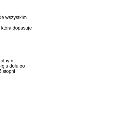
ede wszystkim
 która dopasuje
 dolnym
ię u dołu po
5 stopni