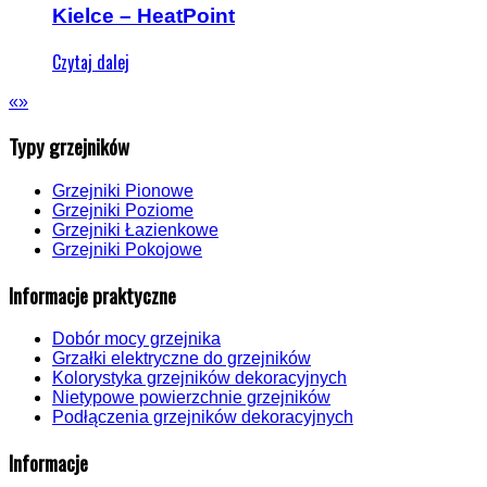
Kielce – HeatPoint
Czytaj dalej
«
»
Typy grzejników
Grzejniki Pionowe
Grzejniki Poziome
Grzejniki Łazienkowe
Grzejniki Pokojowe
Informacje praktyczne
Dobór mocy grzejnika
Grzałki elektryczne do grzejników
Kolorystyka grzejników dekoracyjnych
Nietypowe powierzchnie grzejników
Podłączenia grzejników dekoracyjnych
Informacje