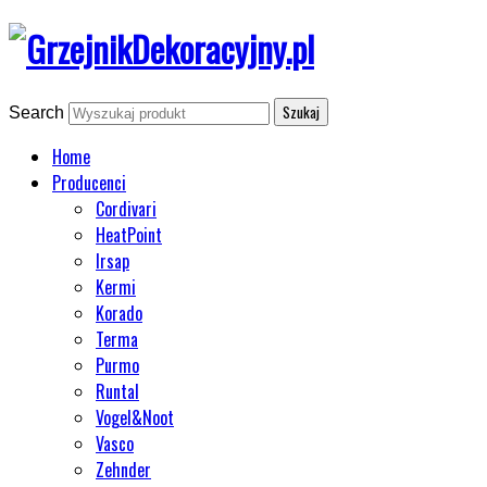
Search
Home
Producenci
Cordivari
HeatPoint
Irsap
Kermi
Korado
Terma
Purmo
Runtal
Vogel&Noot
Vasco
Zehnder