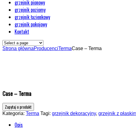
grzejnik pionowy
grzejnik poziomy
grzejnik łazienkowy
grzejnik pokojowy
Kontakt
Strona główna
Producenci
Terma
Case – Terma
Case – Terma
Kategoria:
Terma
Tagi:
grzejnik dekoracyjny
,
grzejnik z płaski
Opis