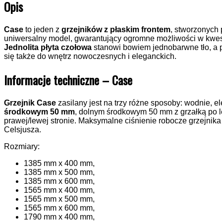
Opis
Case
to jeden z
grzejników z płaskim frontem
, stworzonych
uniwersalny model, gwarantujący ogromne możliwości w kwe
Jednolita płyta czołowa
stanowi bowiem jednobarwne tło, a p
się także do wnętrz nowoczesnych i eleganckich.
Informacje techniczne – Case
Grzejnik Case
zasilany jest na trzy różne sposoby: wodnie, e
środkowym 50 mm
, dolnym środkowym 50 mm z grzałką po le
prawej/lewej stronie. Maksymalne ciśnienie robocze grzejnik
Celsjusza.
Rozmiary:
1385 mm x 400 mm,
1385 mm x 500 mm,
1385 mm x 600 mm,
1565 mm x 400 mm,
1565 mm x 500 mm,
1565 mm x 600 mm,
1790 mm x 400 mm,