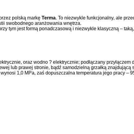
 przez polską markę
Terma
. To niezwykle funkcjonalny, ale prz
stii swobodnego aranżowania wnętrza.
rzy tym jest formą ponadczasową i niezwykle klasyczną – taką,
lektrycznie, oraz wodno ? elektrycznie; podłączany przyłączem
wej lub prawej stronie, bądź samodzielną grzałką znajdującą s
a wynosi 1,0 MPa, zaś dopuszczalna temperatura jego pracy – 9