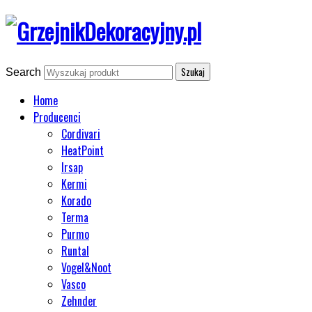
Search
Home
Producenci
Cordivari
HeatPoint
Irsap
Kermi
Korado
Terma
Purmo
Runtal
Vogel&Noot
Vasco
Zehnder