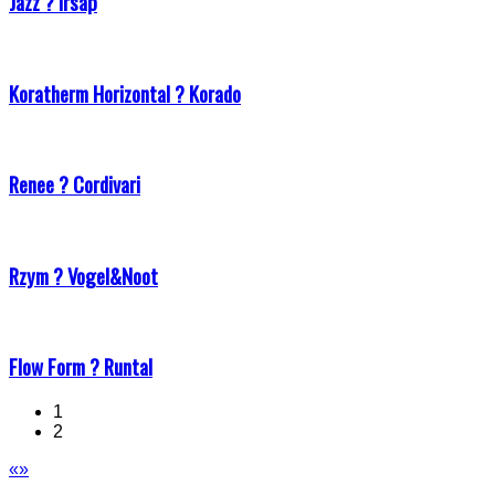
Jazz ? Irsap
Koratherm Horizontal ? Korado
Renee ? Cordivari
Rzym ? Vogel&Noot
Flow Form ? Runtal
1
2
«
»