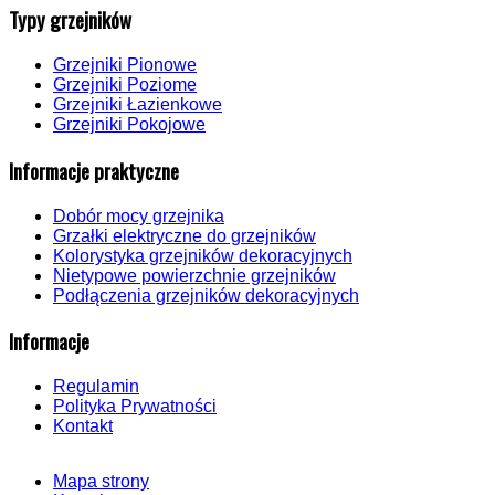
Typy grzejników
Grzejniki Pionowe
Grzejniki Poziome
Grzejniki Łazienkowe
Grzejniki Pokojowe
Informacje praktyczne
Dobór mocy grzejnika
Grzałki elektryczne do grzejników
Kolorystyka grzejników dekoracyjnych
Nietypowe powierzchnie grzejników
Podłączenia grzejników dekoracyjnych
Informacje
Regulamin
Polityka Prywatności
Kontakt
Mapa strony