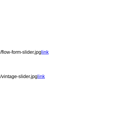
flow-form-slider.jpg
link
vintage-slider.jpg
link