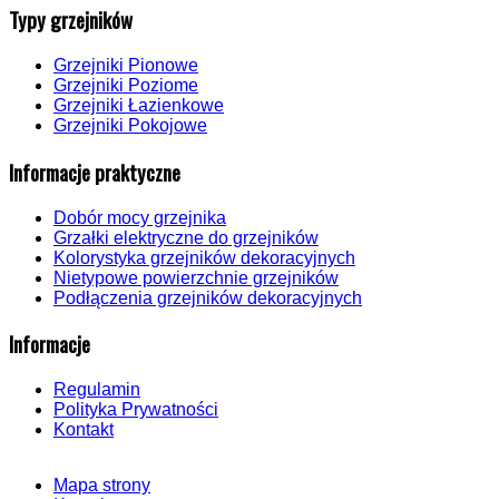
Typy grzejników
Grzejniki Pionowe
Grzejniki Poziome
Grzejniki Łazienkowe
Grzejniki Pokojowe
Informacje praktyczne
Dobór mocy grzejnika
Grzałki elektryczne do grzejników
Kolorystyka grzejników dekoracyjnych
Nietypowe powierzchnie grzejników
Podłączenia grzejników dekoracyjnych
Informacje
Regulamin
Polityka Prywatności
Kontakt
Mapa strony