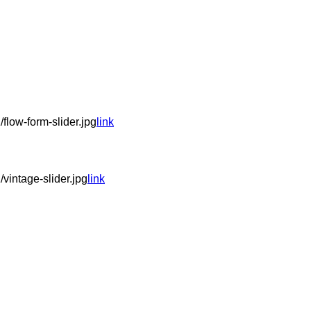
flow-form-slider.jpg
link
vintage-slider.jpg
link