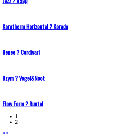
Jazz ? Irsap
Koratherm Horizontal ? Korado
Renee ? Cordivari
Rzym ? Vogel&Noot
Flow Form ? Runtal
1
2
«
»