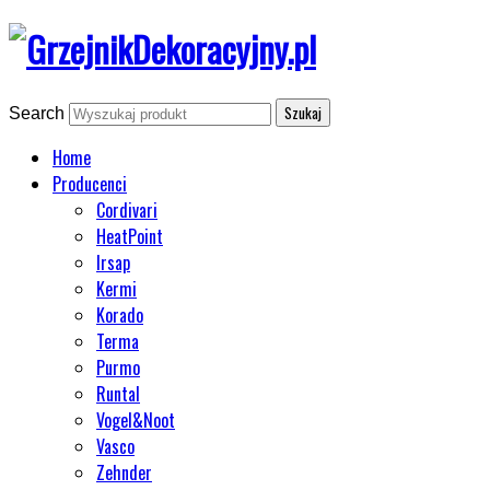
Search
Home
Producenci
Cordivari
HeatPoint
Irsap
Kermi
Korado
Terma
Purmo
Runtal
Vogel&Noot
Vasco
Zehnder