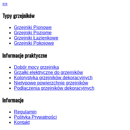
«
»
Typy grzejników
Grzejniki Pionowe
Grzejniki Poziome
Grzejniki Łazienkowe
Grzejniki Pokojowe
Informacje praktyczne
Dobór mocy grzejnika
Grzałki elektryczne do grzejników
Kolorystyka grzejników dekoracyjnych
Nietypowe powierzchnie grzejników
Podłączenia grzejników dekoracyjnych
Informacje
Regulamin
Polityka Prywatności
Kontakt