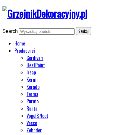
Search
Home
Producenci
Cordivari
HeatPoint
Irsap
Kermi
Korado
Terma
Purmo
Runtal
Vogel&Noot
Vasco
Zehnder