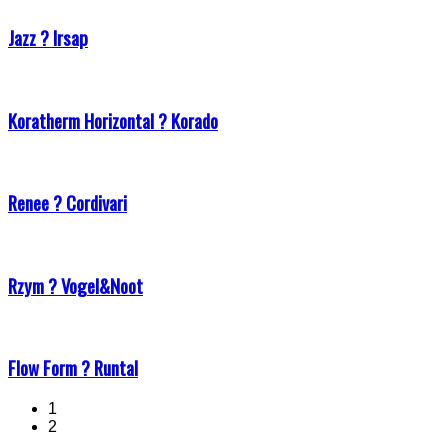
Jazz ? Irsap
Koratherm Horizontal ? Korado
Renee ? Cordivari
Rzym ? Vogel&Noot
Flow Form ? Runtal
1
2