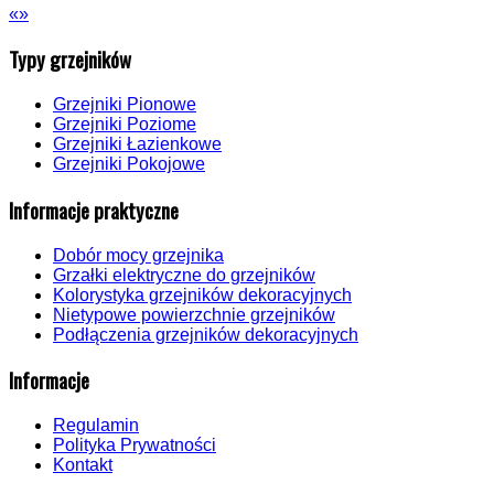
«
»
Typy grzejników
Grzejniki Pionowe
Grzejniki Poziome
Grzejniki Łazienkowe
Grzejniki Pokojowe
Informacje praktyczne
Dobór mocy grzejnika
Grzałki elektryczne do grzejników
Kolorystyka grzejników dekoracyjnych
Nietypowe powierzchnie grzejników
Podłączenia grzejników dekoracyjnych
Informacje
Regulamin
Polityka Prywatności
Kontakt