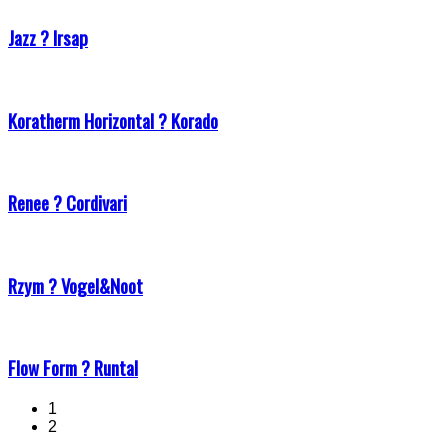
Jazz ? Irsap
Koratherm Horizontal ? Korado
Renee ? Cordivari
Rzym ? Vogel&Noot
Flow Form ? Runtal
1
2