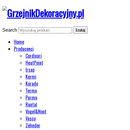
Search
Home
Producenci
Cordivari
HeatPoint
Irsap
Kermi
Korado
Terma
Purmo
Runtal
Vogel&Noot
Vasco
Zehnder