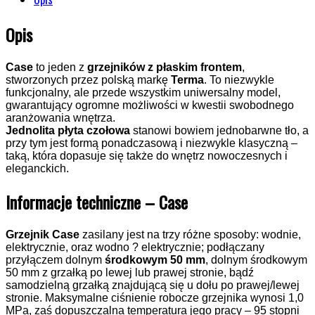
Opis
Case
to jeden z
grzejników z płaskim frontem
,
stworzonych przez polską markę
Terma
. To niezwykle
funkcjonalny, ale przede wszystkim uniwersalny model,
gwarantujący ogromne możliwości w kwestii swobodnego
aranżowania wnętrza.
Jednolita płyta czołowa
stanowi bowiem jednobarwne tło, a
przy tym jest formą ponadczasową i niezwykle klasyczną –
taką, która dopasuje się także do wnętrz nowoczesnych i
eleganckich.
Informacje techniczne – Case
Grzejnik Case
zasilany jest na trzy różne sposoby: wodnie,
elektrycznie, oraz wodno ? elektrycznie; podłączany
przyłączem dolnym
środkowym 50 mm
, dolnym środkowym
50 mm z grzałką po lewej lub prawej stronie, bądź
samodzielną grzałką znajdującą się u dołu po prawej/lewej
stronie. Maksymalne ciśnienie robocze grzejnika wynosi 1,0
MPa, zaś dopuszczalna temperatura jego pracy – 95 stopni