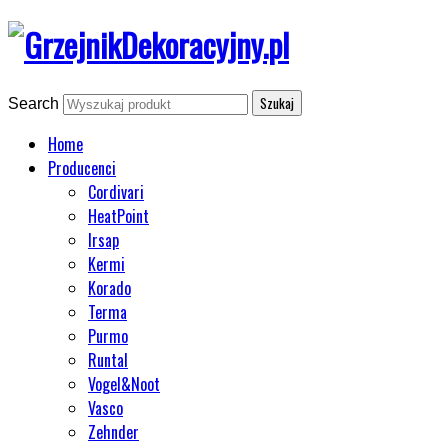
Search
Home
Producenci
Cordivari
HeatPoint
Irsap
Kermi
Korado
Terma
Purmo
Runtal
Vogel&Noot
Vasco
Zehnder